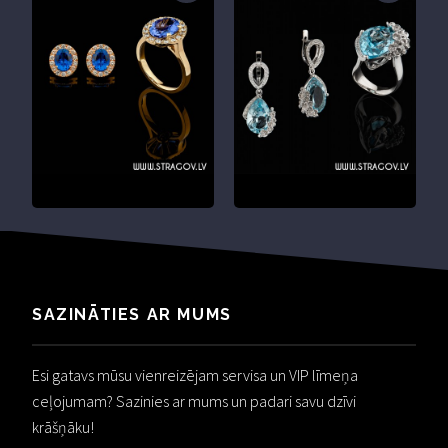
SAZINĀTIES AR MUMS
Esi gatavs mūsu vienreizējam servisa un VIP līmeņa
ceļojumam? Sazinies ar mums un padari savu dzīvi
krāšņāku!