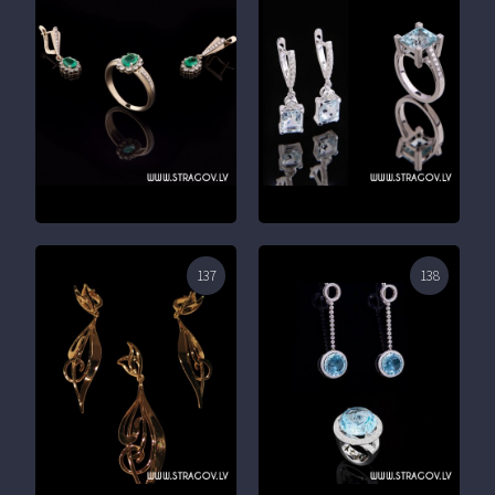
137
138