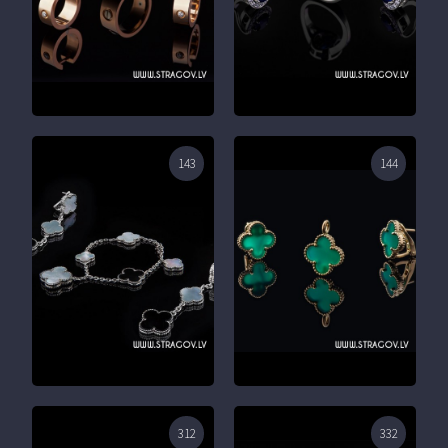
143
144
312
332