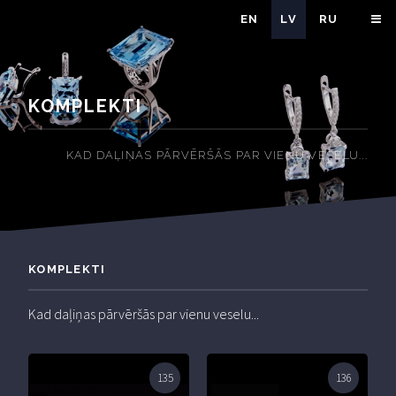
EN
LV
RU
KOMPLEKTI
KAD DAĻIŅAS PĀRVĒRŠĀS PAR VIENU VESELU...
KOMPLEKTI
Kad daļiņas pārvēršās par vienu veselu...
135
136