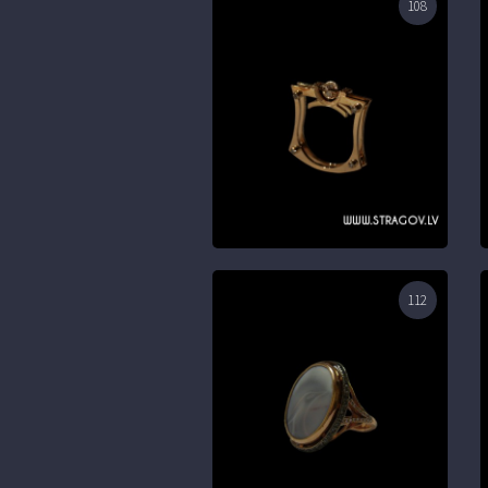
108
112