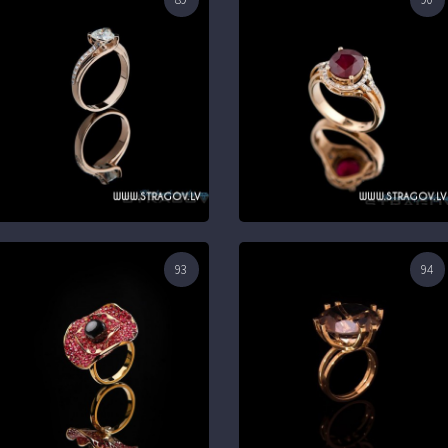
93
94