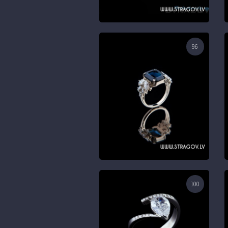
96
100