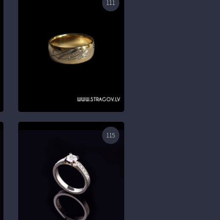
111
115