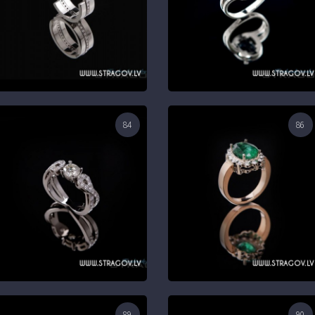
84
86
89
90