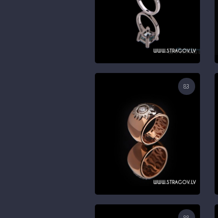
83
88