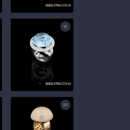
99
103