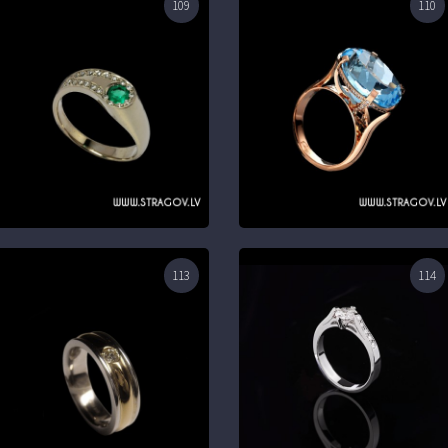
109
110
113
114