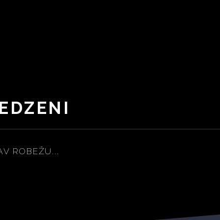
REDZENI
V ROBEŽU...