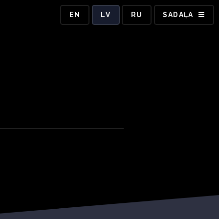
EN
LV
RU
SADAĻA