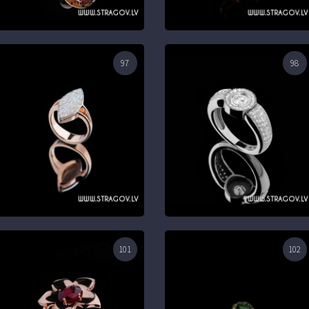
97
98
101
102