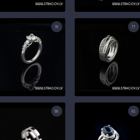
76
77
80
81