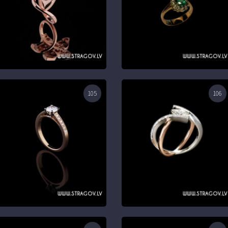
105
106