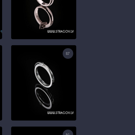
87
91