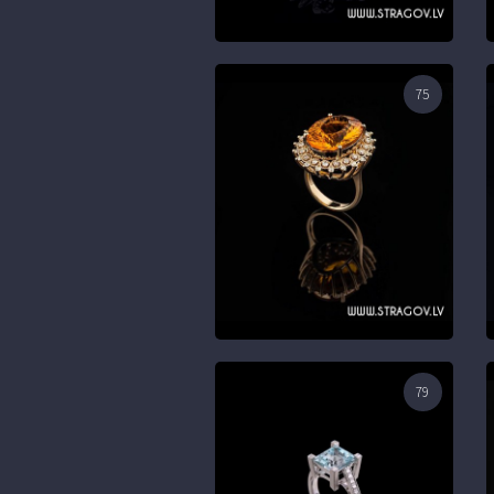
75
79